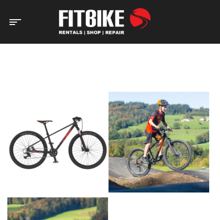
Home Page
Bicicletas
Criança/Junior
Bicicleta KTM Wild
Speed (Aluminium)