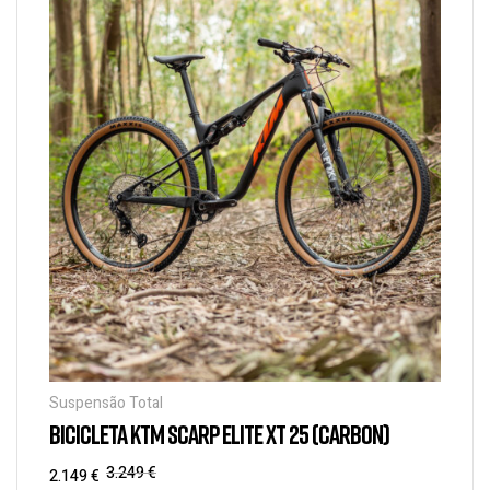
Suspensão Total
BICICLETA KTM SCARP ELITE XT 25 (CARBON)
3.249
€
2.149
€