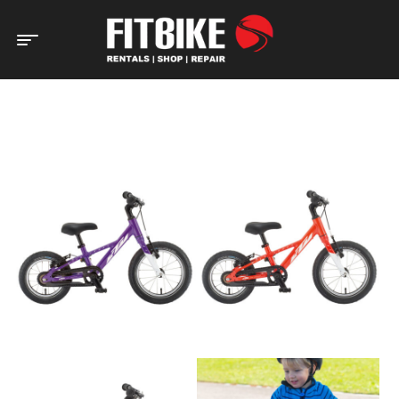
Home Page
Bicicletas
Criança/Junior
Bicicleta KTM Wild
Cross 12 (Aluminium)