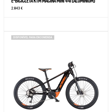
E-BICICLETA KTM MACINA MINI 441 (ALUMINIUM)
2.843
€
DISPONÍVEL PARA ENCOMENDA