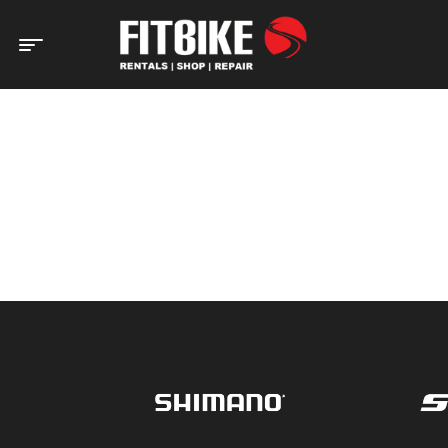
Home Page
News
NEWS