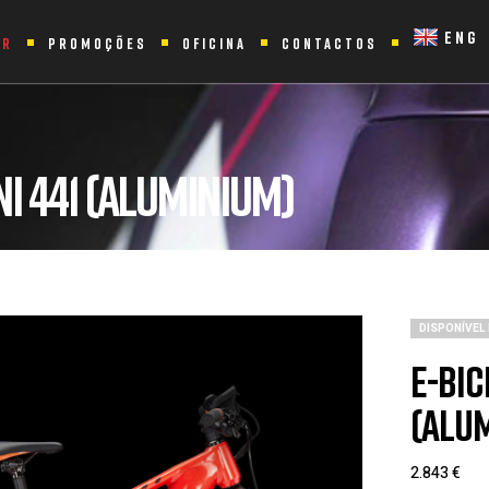
ta KTM Macina Mini 441 (Aluminium)
ENG
ER
PROMOÇÕES
OFICINA
CONTACTOS
I 441 (ALUMINIUM)
DISPONÍVEL
e-Bic
(Alu
2.843
€