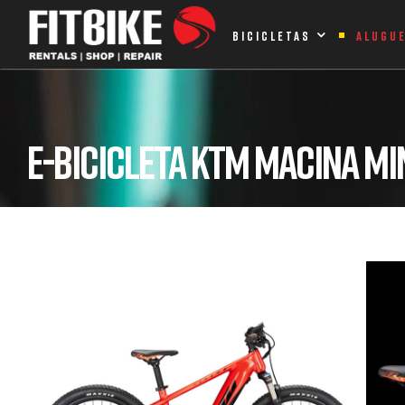
Home Page
Bicicletas
Eléctricas
e-Criança
e-Bicicle
BICICLETAS
ALUGU
E-BICICLETA KTM MACINA MIN