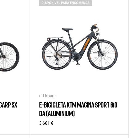
DISPONÍVEL PARA ENCOMENDA
e-Urbana
CARP SX
E-BICICLETA KTM MACINA SPORT 610
DA (ALUMINIUM)
3.661
€