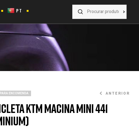
PT
ANTERIOR
 PARA ENCOMENDA
icleta KTM Macina Mini 441
minium)
3.101
€