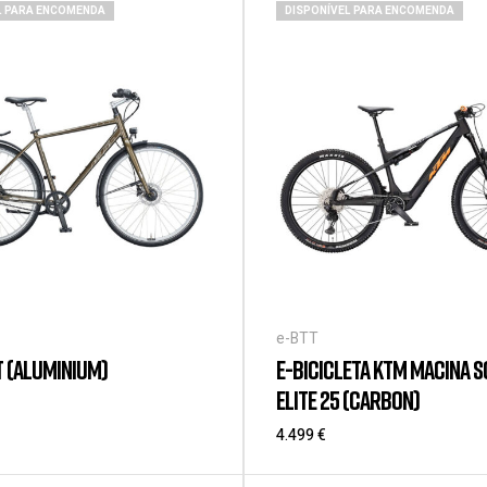
L PARA ENCOMENDA
DISPONÍVEL PARA ENCOMENDA
e-BTT
 (ALUMINIUM)
E-BICICLETA KTM MACINA S
ELITE 25 (CARBON)
4.499
€