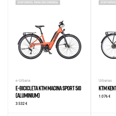
DISPONÍVEL PARA ENCOMENDA
DISPONÍVE
e-Urbana
Urbanas
E-BICICLETA KTM MACINA SPORT 510
KTM KENT
(ALUMINIUM)
1.076
€
3.532
€