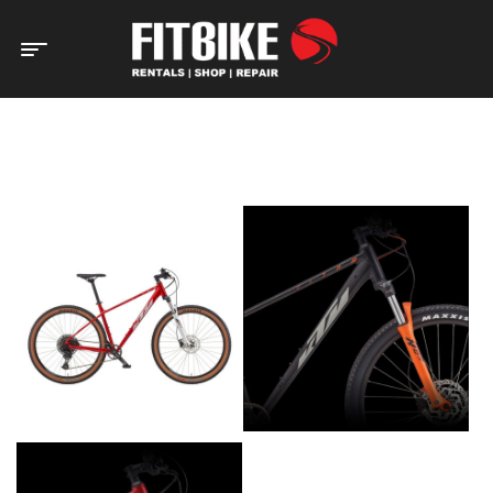
Home Page
Bicicletas
BTT
Hardtail
Bicicleta KTM
Ultra Fun (Aluminium)