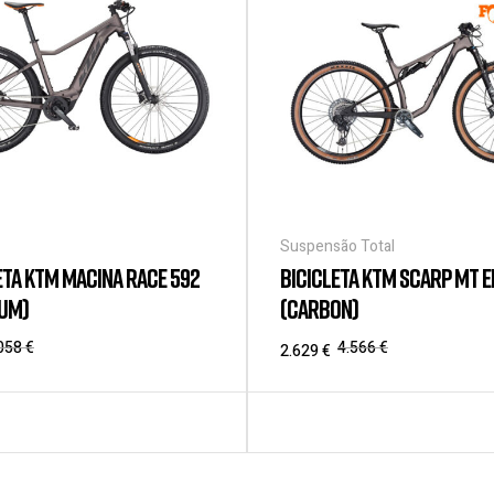
Suspensão Total
ETA KTM MACINA RACE 592
BICICLETA KTM SCARP MT E
IUM)
(CARBON)
.058
€
4.566
€
2.629
€