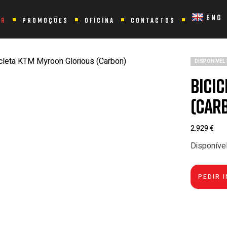
oon Glorious (Carbon)
ENG
ER
PROMOÇÕES
OFICINA
CONTACTOS
DISPONÍVEL
Bici
(Car
2.929
€
Disponíve