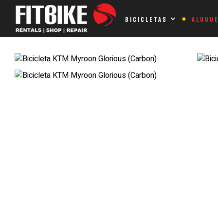
Home Page
Bicicletas
BTT
Hardtail
Bicicleta KTM Myr
BICICLETAS
ALUGU