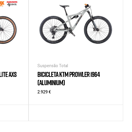
Suspensão Total
LITE AXS
BICICLETA KTM PROWLER 1964
(ALUMINIUM)
2.929
€