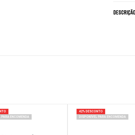
Descriçã
ONTO
42% DESCONTO
L PARA ENCOMENDA
DISPONÍVEL PARA ENCOMENDA