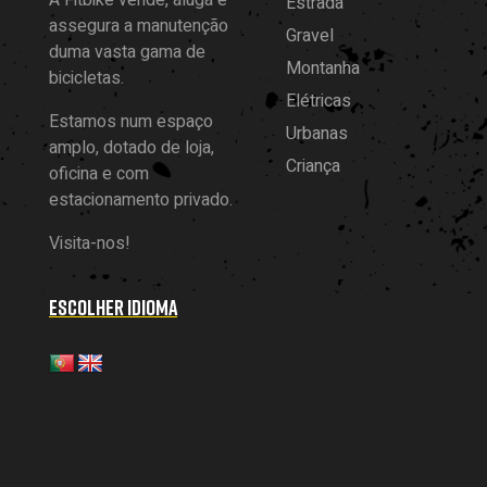
A Fitbike vende, aluga e
Estrada
assegura a manutenção
Gravel
duma vasta gama de
Montanha
bicicletas.
Elétricas
Estamos num espaço
Urbanas
amplo, dotado de loja,
Criança
oficina e com
estacionamento privado.
Visita-nos!
ESCOLHER IDIOMA