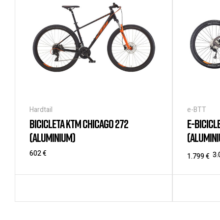
Hardtail
e-BTT
BICICLETA KTM CHICAGO 272
E-BICICL
(ALUMINIUM)
(ALUMIN
602
€
3
1.799
€