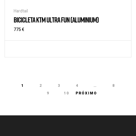
Hardtail
BICICLETA KTM ULTRA FUN (ALUMINIUM)
775
€
1
2
3
4
…
8
9
10
PRÓXIMO