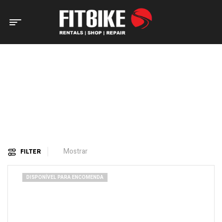
Home Page
Produtos etiquetados com “BTT”
PRODUTOS ETIQUETADOS
COM “BTT”
Mostrar
FILTER
DISPONÍVEL PARA ENCOMENDA