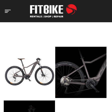
Home Page
Bicicletas
Eléctricas
e-BTT
e-Bicicleta
KTM Macina Race 592 (Aluminium)