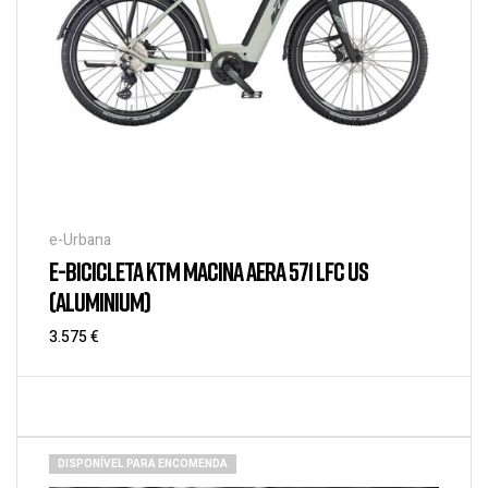
e-Urbana
E-BICICLETA KTM MACINA AERA 571 LFC US
(ALUMINIUM)
3.575
€
DISPONÍVEL PARA ENCOMENDA