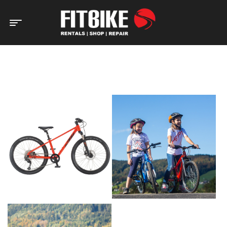
Home Page
Bicicletas
Criança/Junior
Bicicleta KTM Wild
Speed 24 (Aluminium)