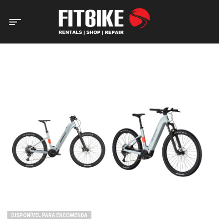
Home Page
Bicicletas
Eléctricas
e-BTT
Scott Aspect
eRide 910 Wave (Alumínio)
DISPONÍVEL PARA ENCOMENDA