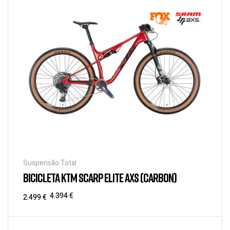
Suspensão Total
BICICLETA KTM SCARP ELITE AXS (CARBON)
4.394
€
2.499
€