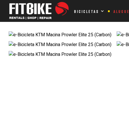
Home Page
Bicicletas
Eléctricas
e-BTT
e-Bicicleta K
BICICLETAS
ALUGU