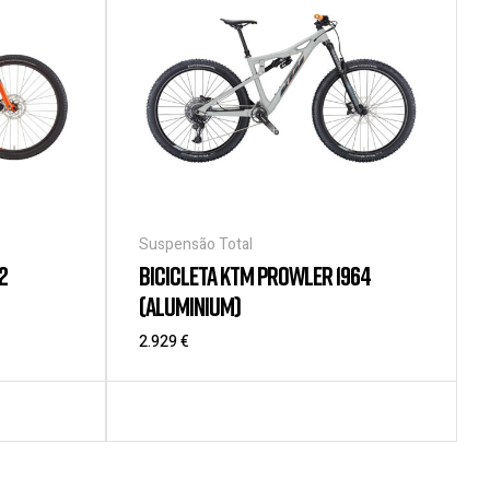
Suspensão Total
2
BICICLETA KTM PROWLER 1964
(ALUMINIUM)
2.929
€