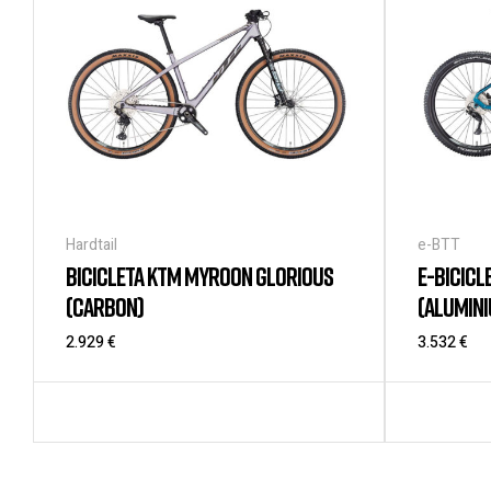
Hardtail
e-BTT
BICICLETA KTM MYROON GLORIOUS
E-BICICL
(CARBON)
(ALUMIN
2.929
€
3.532
€