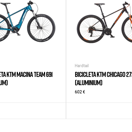
Hardtail
ETA KTM MACINA TEAM 691
BICICLETA KTM CHICAGO 27
IUM)
(ALUMINIUM)
602
€