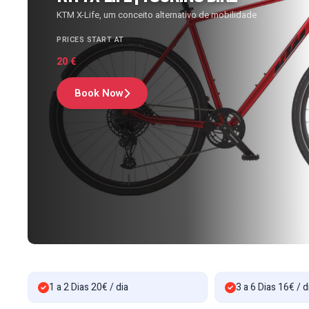
KTM X-Life, um conceito alternativo de mobilidade
PRICES START AT
20
€
Book Now
1 a 2 Dias 20€ / dia
3 a 6 Dias 16€ / d