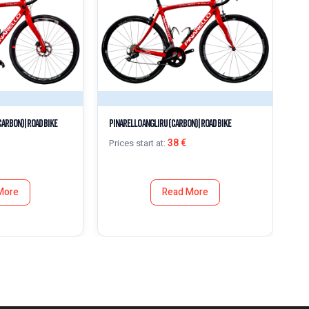
arbon) | Road Bike
Pinarello Angliru (Carbon) | Road Bike
Sco
38
€
Prices start at:
Pr
More
Read More