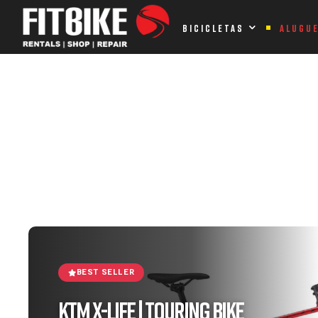
Home Page
Bike Rent
KTM X-Life | Touring Bike
BICICLETAS
ALUGU
KTM X-LIFE | TOURING BIKE
BEST SELLER
KTM X-Life | Touring Bike