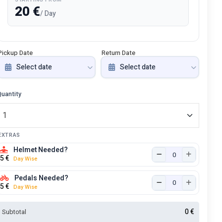
20
€
/ Day
Pickup Date
Return Date
Quantity
EXTRAS
Helmet Needed?
5
€
Day Wise
Pedals Needed?
5
€
Day Wise
0
€
Subtotal