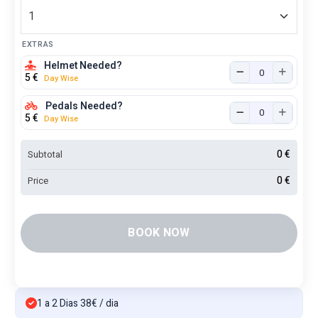
EXTRAS
Helmet Needed?
5
€
Day Wise
Pedals Needed?
5
€
Day Wise
0
€
Subtotal
0
€
Price
BOOK NOW
1 a 2 Dias 38€ / dia