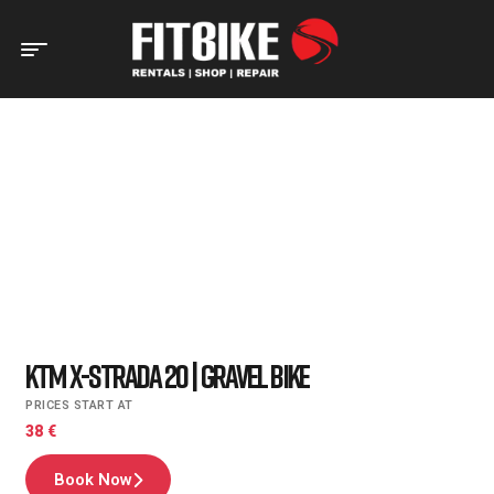
Home Page
Bike Rent
KTM X-Strada 20 | Gravel Bike
KTM X-STRADA 20 | GRAVEL
BIKE
KTM X-Strada 20 | Gravel Bike
PRICES START AT
38
€
Book Now