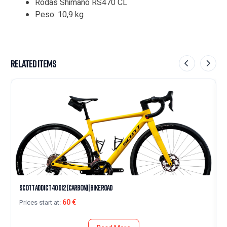
Rodas Shimano RS470 CL
Peso: 10,9 kg
Related Items
Scott Addict 40 Di2 (Carbon) | Bike Road
60
€
Prices start at: