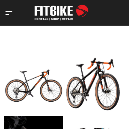
Home Page
Bicicletas
Gravel
Bicicleta KTM X-Myroon
Master 26 (Carbon)