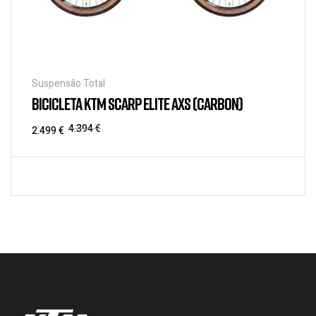
Suspensão Total
BICICLETA KTM SCARP ELITE AXS (CARBON)
4.394
€
2.499
€