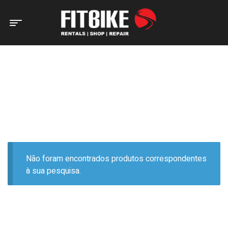
Home Page
Produtos etiquetados com “VERDE”
PRODUTOS ETIQUETADOS
COM “VERDE”
Não foram encontrados produtos correspondentes
à sua pesquisa.