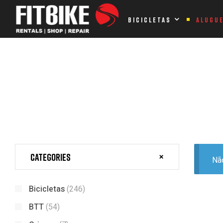
Home Page
Produtos etiquetados com “SCARP”
BICICLETAS
ALUGU
PRODUTOS ETIQUETADOS CO
Categories
Nã
Bicicletas
(246)
BTT
(54)