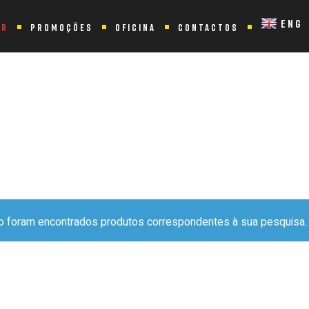
ENG
ER
PROMOÇÕES
OFICINA
CONTACTOS
M “SCARP”
o foram encontrados produtos correspondentes à sua pesquisa.