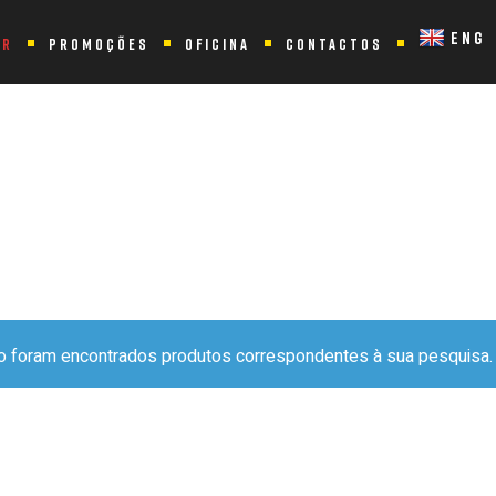
ENG
ER
PROMOÇÕES
OFICINA
CONTACTOS
M “ROSA”
o foram encontrados produtos correspondentes à sua pesquisa.