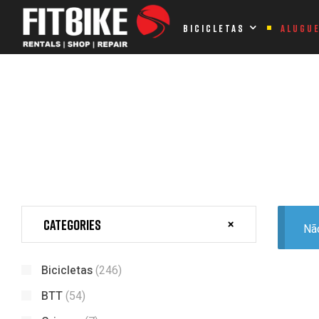
Home Page
Produtos etiquetados com “ROSA”
BICICLETAS
ALUGU
PRODUTOS ETIQUETADOS CO
Categories
Nã
Bicicletas
(246)
BTT
(54)