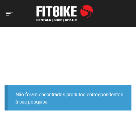
Home Page
Produtos etiquetados com “MONO”
PRODUTOS ETIQUETADOS
COM “MONO”
Não foram encontrados produtos correspondentes
à sua pesquisa.