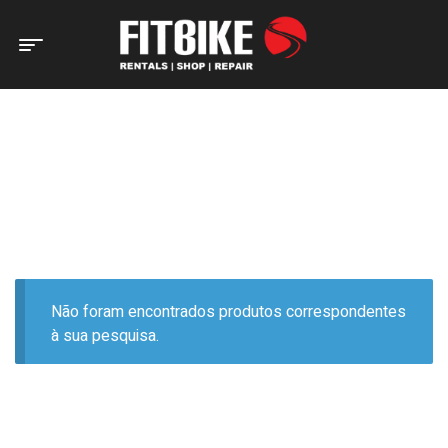
Home Page
Produtos etiquetados com “MISTA”
PRODUTOS ETIQUETADOS
COM “MISTA”
Não foram encontrados produtos correspondentes
à sua pesquisa.