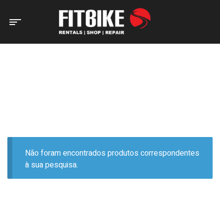
Home Page
Produtos etiquetados com “gravel bike”
PRODUTOS ETIQUETADOS
COM “GRAVEL BIKE”
Não foram encontrados produtos correspondentes
à sua pesquisa.