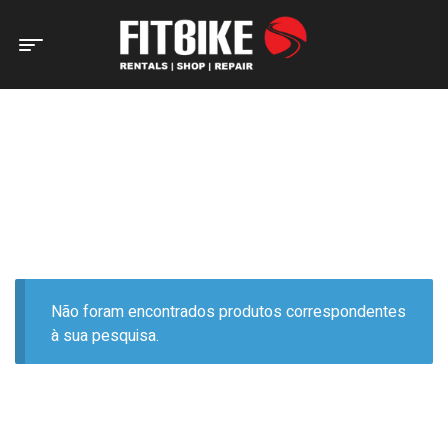
Home Page
Produtos etiquetados com “CRIANÇA”
PRODUTOS ETIQUETADOS
COM “CRIANÇA”
Não foram encontrados produtos correspondentes
à sua pesquisa.