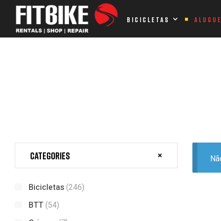
Home Page
Produtos etiquetados com “CITADINA”
BICICLETAS
ALUGU
PRODUTOS ETIQUETADOS COM
Categories
Nã
Bicicletas
(246)
BTT
(54)