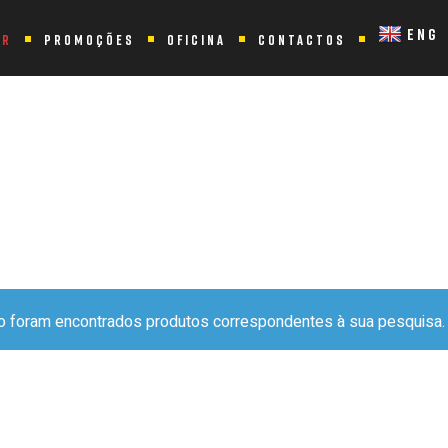
ENG
ER
PROMOÇÕES
OFICINA
CONTACTOS
 “CITADINA”
o foram encontrados produtos correspondentes à sua pesquisa.