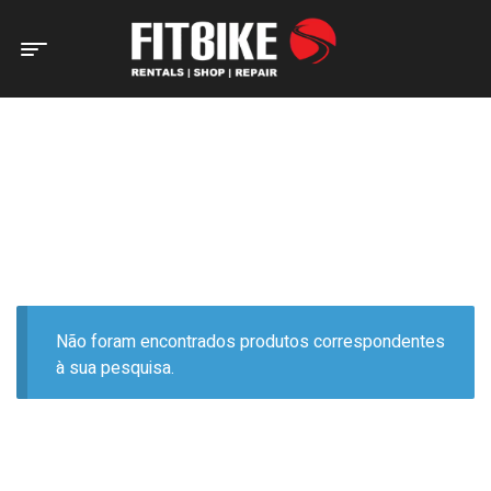
Home Page
Produtos etiquetados com “Carbon”
PRODUTOS ETIQUETADOS
COM “CARBON”
Não foram encontrados produtos correspondentes
à sua pesquisa.