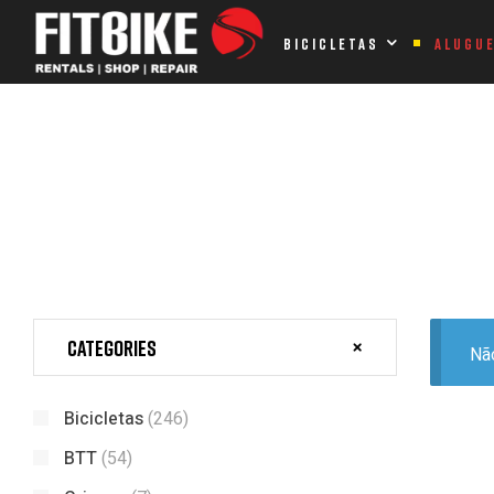
Home Page
Produtos etiquetados com “ASTRO CRIANÇA 16”
BICICLETAS
ALUGU
PRODUTOS ETIQUETADOS COM
Categories
Nã
Bicicletas
(246)
BTT
(54)