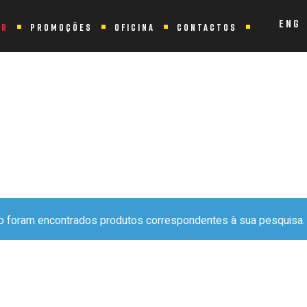
ENG
ER
PROMOÇÕES
OFICINA
CONTACTOS
 “ASTRO CRIANÇA 16”
o foram encontrados produtos correspondentes à sua pesquisa.