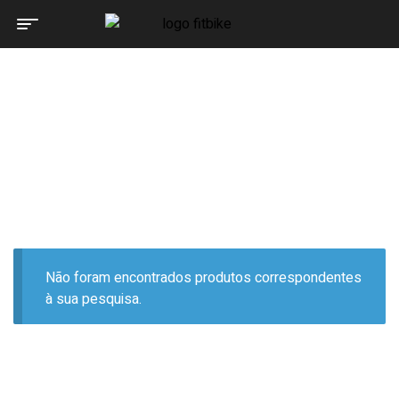
Home Page
Produtos etiquetados com “aluguer”
PRODUTOS ETIQUETADOS
COM “ALUGUER”
Não foram encontrados produtos correspondentes
à sua pesquisa.