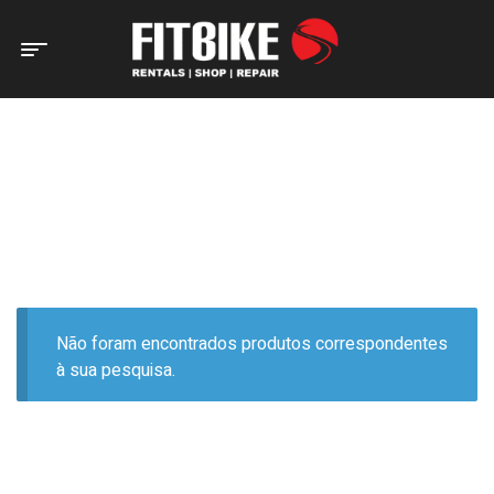
Home Page
Produtos etiquetados com “55”
PRODUTOS ETIQUETADOS
COM “55”
Não foram encontrados produtos correspondentes
à sua pesquisa.