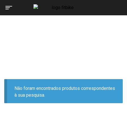
Home Page
Produtos etiquetados com “29" MTB”
PRODUTOS ETIQUETADOS
COM “29" MTB”
Não foram encontrados produtos correspondentes
à sua pesquisa.