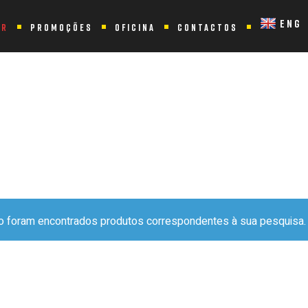
ENG
ER
PROMOÇÕES
OFICINA
CONTACTOS
 “12”
o foram encontrados produtos correspondentes à sua pesquisa.