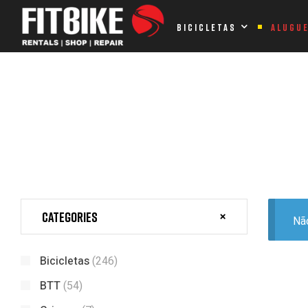
Home Page
Produtos etiquetados com “12”
BICICLETAS
ALUGU
PRODUTOS ETIQUETADOS COM
Categories
Nã
Bicicletas
(246)
BTT
(54)