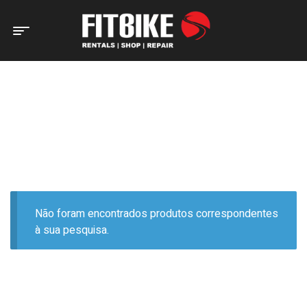
Home Page
Produtos etiquetados com “ELITE”
PRODUTOS ETIQUETADOS
COM “ELITE”
Não foram encontrados produtos correspondentes
à sua pesquisa.